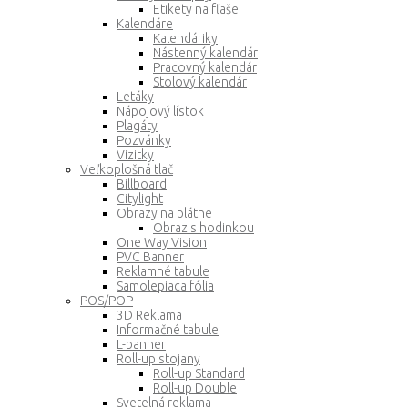
Etikety na fľaše
Kalendáre
Kalendáriky
Nástenný kalendár
Pracovný kalendár
Stolový kalendár
Letáky
Nápojový lístok
Plagáty
Pozvánky
Vizitky
Veľkoplošná tlač
Billboard
Citylight
Obrazy na plátne
Obraz s hodinkou
One Way Vision
PVC Banner
Reklamné tabule
Samolepiaca fólia
POS/POP
3D Reklama
Informačné tabule
L-banner
Roll-up stojany
Roll-up Standard
Roll-up Double
Svetelná reklama