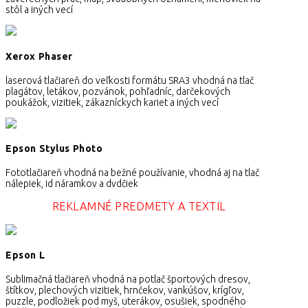
stôl a iných vecí
Xerox Phaser
laserová tlačiareň do veľkosti formátu SRA3 vhodná na tlač
plagátov, letákov, pozvánok, pohľadníc, darčekových
poukážok, vizitiek, zákazníckych kariet a iných vecí
Epson Stylus Photo
Fototlačiareň vhodná na bežné používanie, vhodná aj na tlač
nálepiek, id náramkov a dvdčiek
REKLAMNÉ PREDMETY A TEXTIL
Epson L
Sublimačná tlačiareň vhodná na potlač športových dresov,
štítkov, plechových vizitiek, hrnčekov, vankúšov, krígľov,
puzzle, podložiek pod myš, uterákov, osušiek, spodného