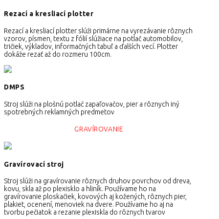
Rezací a kresliací plotter
Rezací a kresliací plotter slúži primárne na vyrezávanie rôznych
vzorov, písmen, textu z fólií slúžiace na potlač automobilov,
tričiek, výkladov, informačných tabuľ a ďalších vecí. Plotter
dokáže rezať až do rozmeru 100cm.
DMPS
Stroj slúži na plošnú potlač zapaľovačov, pier a rôznych iný
spotrebných reklamných predmetov
GRAVÍROVANIE
Gravírovací stroj
Stroj slúži na gravírovanie rôznych druhov povrchov od dreva,
kovu, skla až po plexisklo a hliník. Používame ho na
gravírovanie ploskačiek, kovových aj kožených, rôznych pier,
plakiet, ocenení, menoviek na dvere. Používame ho aj na
tvorbu pečiatok a rezanie plexiskla do rôznych tvarov