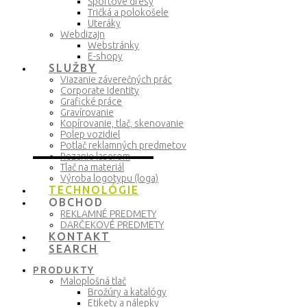
Športové dresy
Tričká a polokošele
Uteráky
Webdizajn
Webstránky
E-shopy
SLUŽBY
Viazanie záverečných prác
Corporate Identity
Grafické práce
Gravírovanie
Kopírovanie, tlač, skenovanie
Polep vozidiel
Potlač reklamných predmetov
Rezanie laserom
Tlač na materiál
Výroba logotypu (loga)
TECHNOLÓGIE
OBCHOD
REKLAMNÉ PREDMETY
DARČEKOVÉ PREDMETY
KONTAKT
SEARCH
PRODUKTY
Maloplošná tlač
Brožúry a katalógy
Etikety a nálepky