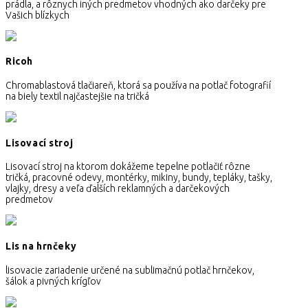
prádla, a rôznych iných predmetov vhodných ako darčeky pre
Vašich blízkych
Ricoh
Chromablastová tlačiareň, ktorá sa používa na potlač fotografií
na biely textil najčastejšie na tričká
Lisovací stroj
Lisovací stroj na ktorom dokážeme tepelne potlačiť rôzne
tričká, pracovné odevy, montérky, mikiny, bundy, tepláky, tašky,
vlajky, dresy a veľa ďalších reklamných a darčekových
predmetov
Lis na hrnčeky
lisovacie zariadenie určené na sublimačnú potlač hrnčekov,
šálok a pivných krígľov