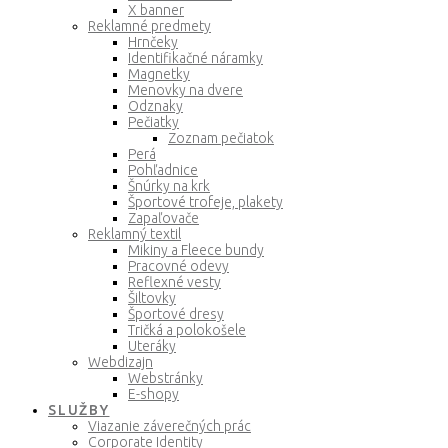
X banner
Reklamné predmety
Hrnčeky
Identifikačné náramky
Magnetky
Menovky na dvere
Odznaky
Pečiatky
Zoznam pečiatok
Perá
Pohľadnice
Šnúrky na krk
Športové trofeje, plakety
Zapaľovače
Reklamný textil
Mikiny a Fleece bundy
Pracovné odevy
Reflexné vesty
Šiltovky
Športové dresy
Tričká a polokošele
Uteráky
Webdizajn
Webstránky
E-shopy
SLUŽBY
Viazanie záverečných prác
Corporate Identity