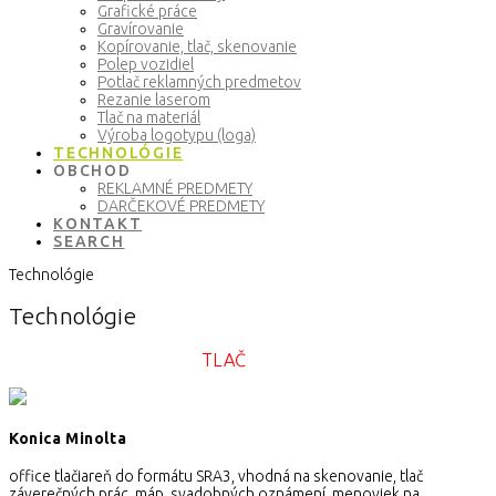
Grafické práce
Gravírovanie
Kopírovanie, tlač, skenovanie
Polep vozidiel
Potlač reklamných predmetov
Rezanie laserom
Tlač na materiál
Výroba logotypu (loga)
TECHNOLÓGIE
OBCHOD
REKLAMNÉ PREDMETY
DARČEKOVÉ PREDMETY
KONTAKT
SEARCH
Technológie
Technológie
TLAČ
Konica Minolta
office tlačiareň do formátu SRA3, vhodná na skenovanie, tlač
záverečných prác, máp, svadobných oznámení, menoviek na