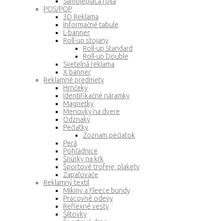
Samolepiaca fólia
POS/POP
3D Reklama
Informačné tabule
L-banner
Roll-up stojany
Roll-up Standard
Roll-up Double
Svetelná reklama
X banner
Reklamné predmety
Hrnčeky
Identifikačné náramky
Magnetky
Menovky na dvere
Odznaky
Pečiatky
Zoznam pečiatok
Perá
Pohľadnice
Šnúrky na krk
Športové trofeje, plakety
Zapaľovače
Reklamný textil
Mikiny a Fleece bundy
Pracovné odevy
Reflexné vesty
Šiltovky