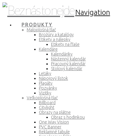
Navigation
PRODUKTY
Maloplošná tlač
Brožúry a katalógy
Etikety a nálepky
Etikety na fľaše
Kalendáre
Kalendáriky
Nástenný kalendár
Pracovný kalendár
Stolový kalendár
Letáky
Nápojový lístok
Plagáty
Pozvánky
Vizitky
Veľkoplošná tlač
Billboard
Citylight
Obrazy na plátne
Obraz s hodinkou
One Way Vision
PVC Banner
Reklamné tabule