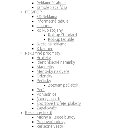
Reklamné tabule
Samolepiaca fólia
POS/POP
3D Reklama
Informačné tabule
L-banner
Roll-up stojany
Roll-up Standard
Roll-up Double
Svetelná reklama
X banner
Reklamné predmety
Hrnčeky
Identifikačné náramky
Magnetky
Menovky na dvere
Odznaky
Pečiatky
Zoznam pečiatok
Perá
Pohľadnice
Šnúrky na krk
Športové trofeje, plakety
Zapaľovače
Reklamný textil
Mikiny a Fleece bundy
Pracovné odevy
Reflexné vesty