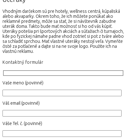
Vhodným darčekom sú pre hotely, wellness centrá, kúpaliská
alebo akvaparky. Okrem toho, že ich môžete ponúkať ako
reklamné predmety, môže sa stať, že si návštevník zabudne
uterák doma. Takto bude mať možnosť si ho od vás kúpiť.
Uteráky potešia pri športových akciách a súťažiach či turnajoch,
kde po fyzickej námahe padne vhod zotrieť si pot z tváre alebo
sa schladiť sprchou. Mať vlastné uteráky nestojí veľa. Vymeňte
čisté za potlačené a dajte si na ne svoje logo. Použite ich na
vlastnú reklamu.
Kontaktný formulár
Vaše meno (povinné)
Váš email (povinné)
Váše Tel. č. (povinné)