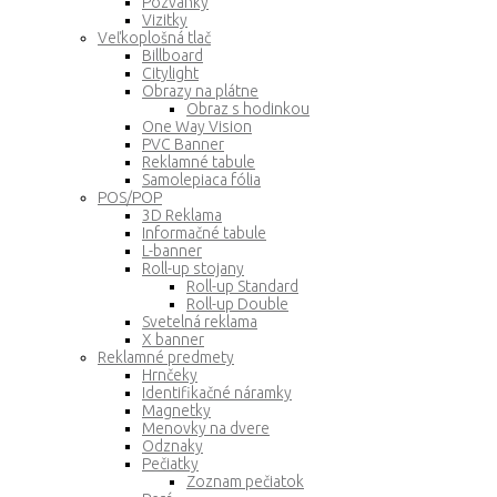
Pozvánky
Vizitky
Veľkoplošná tlač
Billboard
Citylight
Obrazy na plátne
Obraz s hodinkou
One Way Vision
PVC Banner
Reklamné tabule
Samolepiaca fólia
POS/POP
3D Reklama
Informačné tabule
L-banner
Roll-up stojany
Roll-up Standard
Roll-up Double
Svetelná reklama
X banner
Reklamné predmety
Hrnčeky
Identifikačné náramky
Magnetky
Menovky na dvere
Odznaky
Pečiatky
Zoznam pečiatok