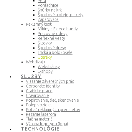
Perá
Pohľadnice
Šnúrky na krk
Športové trofeje, plakety
Zapaľovače
Reklamný textil
Mikiny a Fleece bundy
Pracovné odevy
Reflexné vesty
Šiltovky
Športové dresy
Tričká a polokošele
Uteráky
Webdizajn
Webstránky
E-shopy
SLUŽBY
Viazanie záverečných prác
Corporate Identity
Grafické práce
Gravírovanie
Kopírovanie, tlač, skenovanie
Polep vozidiel
Potlač reklamných predmetov
Rezanie laserom
Tlač na materiál
Výroba logotypu (loga)
TECHNOLÓGIE