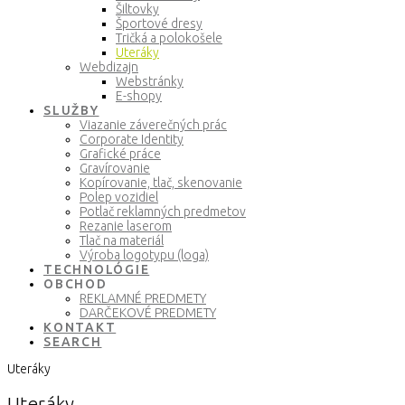
Šiltovky
Športové dresy
Tričká a polokošele
Uteráky
Webdizajn
Webstránky
E-shopy
SLUŽBY
Viazanie záverečných prác
Corporate Identity
Grafické práce
Gravírovanie
Kopírovanie, tlač, skenovanie
Polep vozidiel
Potlač reklamných predmetov
Rezanie laserom
Tlač na materiál
Výroba logotypu (loga)
TECHNOLÓGIE
OBCHOD
REKLAMNÉ PREDMETY
DARČEKOVÉ PREDMETY
KONTAKT
SEARCH
Uteráky
Uteráky