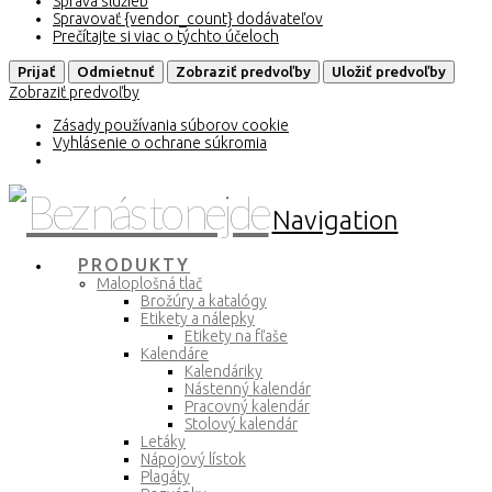
Správa služieb
Spravovať {vendor_count} dodávateľov
Prečítajte si viac o týchto účeloch
Prijať
Odmietnuť
Zobraziť predvoľby
Uložiť predvoľby
Zobraziť predvoľby
Zásady používania súborov cookie
Vyhlásenie o ochrane súkromia
Navigation
PRODUKTY
Maloplošná tlač
Brožúry a katalógy
Etikety a nálepky
Etikety na fľaše
Kalendáre
Kalendáriky
Nástenný kalendár
Pracovný kalendár
Stolový kalendár
Letáky
Nápojový lístok
Plagáty