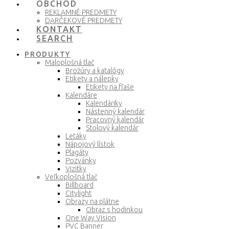
OBCHOD
REKLAMNÉ PREDMETY
DARČEKOVÉ PREDMETY
KONTAKT
SEARCH
PRODUKTY
Maloplošná tlač
Brožúry a katalógy
Etikety a nálepky
Etikety na fľaše
Kalendáre
Kalendáriky
Nástenný kalendár
Pracovný kalendár
Stolový kalendár
Letáky
Nápojový lístok
Plagáty
Pozvánky
Vizitky
Veľkoplošná tlač
Billboard
Citylight
Obrazy na plátne
Obraz s hodinkou
One Way Vision
PVC Banner